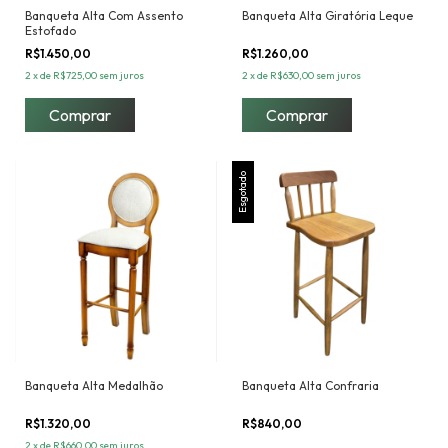
Banqueta Alta Com Assento
Banqueta Alta Giratória Leque
Estofado
R$1.450,00
R$1.260,00
2
x
de
R$725,00
sem juros
2
x
de
R$630,00
sem juros
Esgotado
Banqueta Alta Medalhão
Banqueta Alta Confraria
R$1.320,00
R$840,00
2
x
de
R$660,00
sem juros