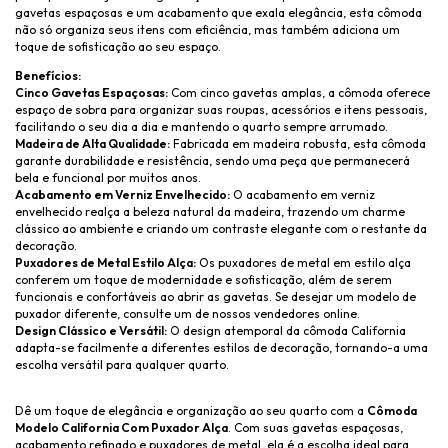
gavetas espaçosas e um acabamento que exala elegância, esta cômoda
não só organiza seus itens com eficiência, mas também adiciona um
toque de sofisticação ao seu espaço.
Benefícios:
Cinco Gavetas Espaçosas:
Com cinco gavetas amplas, a cômoda oferece
espaço de sobra para organizar suas roupas, acessórios e itens pessoais,
facilitando o seu dia a dia e mantendo o quarto sempre arrumado.
Madeira de Alta Qualidade:
Fabricada em madeira robusta, esta cômoda
garante durabilidade e resistência, sendo uma peça que permanecerá
bela e funcional por muitos anos.
Acabamento em Verniz Envelhecido:
O acabamento em verniz
envelhecido realça a beleza natural da madeira, trazendo um charme
clássico ao ambiente e criando um contraste elegante com o restante da
decoração.
Puxadores de Metal Estilo Alça:
Os puxadores de metal em estilo alça
conferem um toque de modernidade e sofisticação, além de serem
funcionais e confortáveis ao abrir as gavetas. Se desejar um modelo de
puxador diferente, consulte um de nossos vendedores online.
Design Clássico e Versátil:
O design atemporal da cômoda California
adapta-se facilmente a diferentes estilos de decoração, tornando-a uma
escolha versátil para qualquer quarto.
Dê um toque de elegância e organização ao seu quarto com a
Cômoda
Modelo California Com Puxador Alça
. Com suas gavetas espaçosas,
acabamento refinado e puxadores de metal, ela é a escolha ideal para