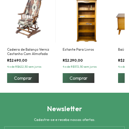
Cadeira de Balanço Verniz
Estante Para Livros
Baú Pa
Castanho Com Almofada
R$2.490,00
R$2.290,00
R$2.4
4
x
de
R$622,50
sem juros
4
x
de
R$572,50
sem juros
4
x
de
R
Comprar
Comprar
Newsletter
Cadastre-se e receba nossas ofertas.