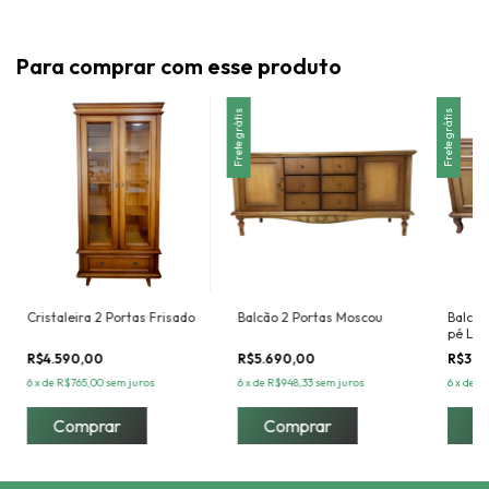
Para comprar com esse produto
Frete grátis
Frete grátis
Cristaleira 2 Portas Frisado
Balcão 2 Portas Moscou
Balcão
pé Lui
R$4.590,00
R$5.690,00
R$3.5
6
x
de
R$765,00
sem juros
6
x
de
R$948,33
sem juros
6
x
de
R$