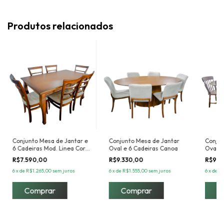
Produtos relacionados
Conjunto Mesa de Jantar e
Conjunto Mesa de Jantar
Conjun
6 Cadeiras Mod. Linea Cor
Oval e 6 Cadeiras Canoa
Oval e
Tabaco
R$7.590,00
R$9.330,00
R$9.1
6
x
de
R$1.265,00
sem juros
6
x
de
R$1.555,00
sem juros
6
x
de
R$
Comprar