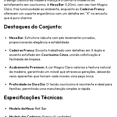
o design clássico da madeira maciça e o conforto moderno do
estofamento em couríssimo. A
Mesa Bar
(1,20m), com seu tom Mogno
Claro, traz luminosidade ao ambiente, enquanto as
Cadeiras Francy
oferecem um suporte ergonômico com um detalhe em "X" no encosto
que é puro charme.
Destaques do Conjunto:
Mesa Bar:
Estrutura robusta com pés levemente curvados,
proporcionando elegância e estabilidade.
Cadeiras Francy:
Encosto trabalhado com detalhes em X duplo e
assento estofado em
Couríssimo Cinza
, unindo sofisticação e
facilidade de limpeza.
Acabamento Premium:
A cor Mogno Claro valoriza a textura natural
da madeira, garantindo um móvel que atravessa gerações, deixando
veios aparentes que tornam cada moveis uma peça única.
Praticidade no Dia a Dia:
O tecido couríssimo é resistente e ideal para
famílias, permitindo uma manutenção simples e rápida.
Especificações Técnicas:
Modelo da Mesa:
Ref. Bar
Modelo das Cadeiras:
Francy (4 unidades)