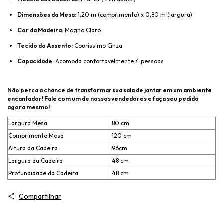
Dimensões da Mesa:
1,20 m (comprimento) x 0,80 m (largura)
Cor da Madeira:
Mogno Claro
Tecido do Assento:
Couríssimo Cinza
Capacidade:
Acomoda confortavelmente 4 pessoas
Não perca a chance de transformar sua sala de jantar em um ambiente
encantador! Fale com um de nossos vendedores e faça seu pedido
agora mesmo!
Largura Mesa
80 cm
Comprimento Mesa
120 cm
Altura da Cadeira
96cm
Largura da Cadeira
48 cm
Profundidade da Cadeira
48 cm
Compartilhar