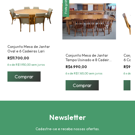
Frete grátis
Conjunto Mesa de Jantar
Oval e 6 Cadeiras Lari
Conjunto Mesa de Jantar
Conjun
R$11.700,00
Tampo Usinado e 8 Cadeiras
6 Cade
Country
6
x
de
R$1.950,00
sem juros
R$6.990,00
R$9.6
6
x
de
R$1.165,00
sem juros
6
x
de
R$
C
Newsletter
Cadastre-se e receba nossas ofertas.