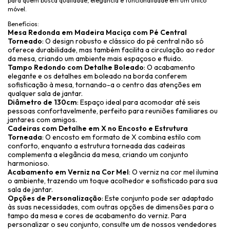
para quem busca qualidade, elegância e funcionalidade em um único
móvel.
Benefícios:
Mesa Redonda em Madeira Maciça com Pé Central
Torneado
: O design robusto e clássico do pé central não só
oferece durabilidade, mas também facilita a circulação ao redor
da mesa, criando um ambiente mais espaçoso e fluido.
Tampo Redondo com Detalhe Boleado
: O acabamento
elegante e os detalhes em boleado na borda conferem
sofisticação à mesa, tornando-a o centro das atenções em
qualquer sala de jantar.
Diâmetro de 130cm
: Espaço ideal para acomodar até seis
pessoas confortavelmente, perfeito para reuniões familiares ou
jantares com amigos.
Cadeiras com Detalhe em X no Encosto e Estrutura
Torneada
: O encosto em formato de X combina estilo com
conforto, enquanto a estrutura torneada das cadeiras
complementa a elegância da mesa, criando um conjunto
harmonioso.
Acabamento em Verniz na Cor Mel
: O verniz na cor mel ilumina
o ambiente, trazendo um toque acolhedor e sofisticado para sua
sala de jantar.
Opções de Personalização
: Este conjunto pode ser adaptado
às suas necessidades, com outras opções de dimensões para o
tampo da mesa e cores de acabamento do verniz. Para
personalizar o seu conjunto, consulte um de nossos vendedores