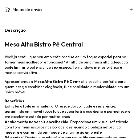
Meios de envio
Descrição
Mesa Alta Bistro Pé Central
Você já sentiu que seu ambiente precisa de um toque especial para se
tornar mais acolhedor e funcional? A falta de uma mesa alta adequada
pode limitar o potencial do seu espaço, tornando-o menos prático e
menos convidativo.
Apresentamos a
Mesa Alta Bistro Pé Central
, a escolha perfeita para
quem deseja combinar elegância, funcionalidade e modernidade em um
único móvel.
Benefícios:
Estrutura toda em madeira:
Oferece durabilidade e resistência,
garantindo um móvel robusto que suportará o uso diário e permanecerá
em excelente estado por muitos anos.
Acabamento no verniz envelhecido:
Proporciona um visual sofisticado
com tons mais escuros nas bordas, destacando a beleza natural da
madeira e conferindo um toque de charme ao ambiente.
Pé central:
Design que não só agrega um estilo contemporâneo, mas