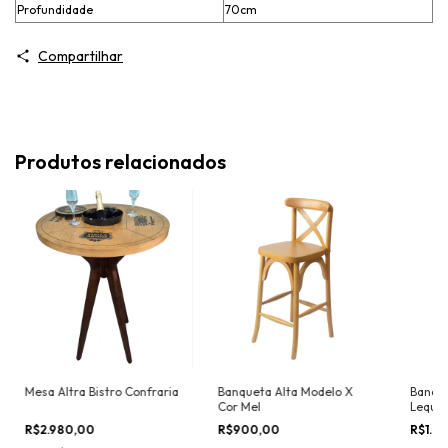
Profundidade
70cm
Compartilhar
Produtos relacionados
Mesa Altra Bistro Confraria
Banqueta Alta Modelo X
Banque
Cor Mel
Leque
R$2.980,00
R$900,00
R$1.2