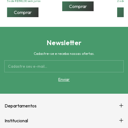
5
x
de
R$596,00
sem juros
2
x
de
R
Comprar
Newsletter
Cadastre-se e receba nossas ofertas.
Departamentos
Institucional