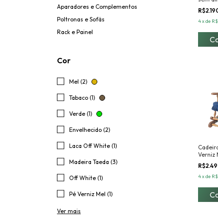
Aparadores e Complementos
R$2.19
Poltronas e Sofás
4
x
de
R$
Rack e Painel
C
Cor
Mel (2)
Tabaco (1)
Verde (1)
Envelhecido (2)
Laca Off White (1)
Cadeir
Verniz
Madeira Taeda (3)
Almof
R$2.4
4
x
de
R$
Off White (1)
C
Pé Verniz Mel (1)
Ver mais