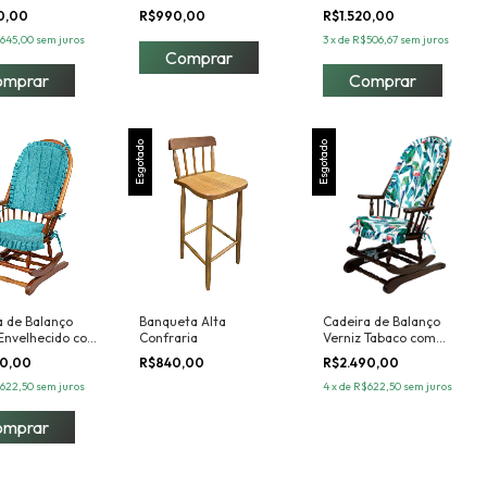
90,00
R$990,00
R$1.520,00
645,00
sem juros
3
x
de
R$506,67
sem juros
Comprar
Esgotado
Esgotado
a de Balanço
Banqueta Alta
Cadeira de Balanço
 Envelhecido com
Confraria
Verniz Tabaco com
ada
Almofada
90,00
R$840,00
R$2.490,00
622,50
sem juros
4
x
de
R$622,50
sem juros
omprar