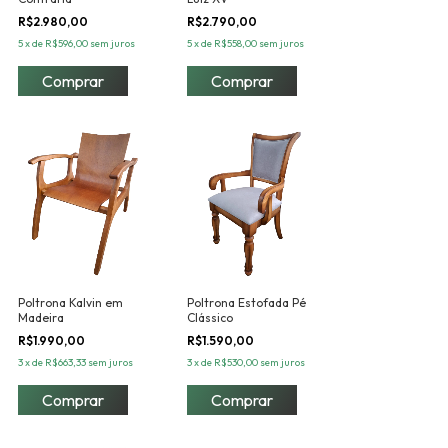
R$2.980,00
R$2.790,00
5
x
de
R$596,00
sem juros
5
x
de
R$558,00
sem juros
Comprar
Comprar
Poltrona Kalvin em
Poltrona Estofada Pé
Madeira
Clássico
R$1.990,00
R$1.590,00
3
x
de
R$663,33
sem juros
3
x
de
R$530,00
sem juros