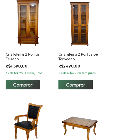
Cristaleira 2 Portas
Cristaleira 2 Portas pé
Frisado
Torneado
R$4.590,00
R$2.490,00
6
x
de
R$765,00
sem juros
4
x
de
R$622,50
sem juros
Comprar