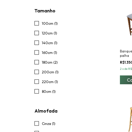
Tamanho
100cm (1)
120cm (1)
140cm (1)
Banque
160cm (1)
palha
180cm (2)
R$1.35
2
x
de
R$
200cm (1)
220cm (1)
80cm (1)
Almofada
Cinza (1)