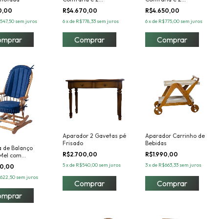
banquetas modelo X
banquetas
0,00
R$4.670,00
R$4.650,00
547,50
sem juros
6
x
de
R$778,33
sem juros
6
x
de
R$775,00
sem juros
omprar
Aparador 2 Gavetas pé
Aparador Carrinho de
Frisado
Bebidas
a de Balanço
R$2.700,00
R$1.990,00
 Mel com
ada
5
x
de
R$540,00
sem juros
3
x
de
R$663,33
sem juros
90,00
622,50
sem juros
omprar