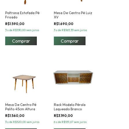
Poltrona Estofada Pé
Mesa De Centro Pé Luiz
Frisado
XV
R$1.590,00
R$1.690,00
3
x
de
R$530,00
sem juros
3
x
de
R$563,33
sem juros
Mesa De Centro Pé
Rack Modelo Pérola
Palito 45cm Altura
Laqueado Branco
R$1.560,00
R$3.190,00
3
x
de
R$520,00
sem juros
6
x
de
R$531,67
sem juros