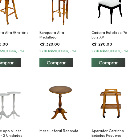
a Alta Giratória
Banqueta Alta
Cadeira Estofada Pé
Medalhão
Luiz XV
60,00
R$1.320,00
R$1.290,00
630,00
sem juros
2
x
de
R$660,00
sem juros
2
x
de
R$645,00
sem juros
e Apoio Laca
Mesa Lateral Redonda
Aparador Carrinho
 - 2 Unidades
Bebidas Pequeno