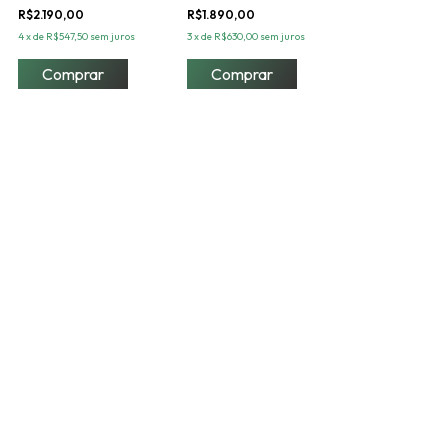
R$2.190,00
R$1.890,00
4
x
de
R$547,50
sem juros
3
x
de
R$630,00
sem juros