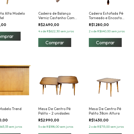
ta Alta Modelo
Cadeira de Balanço
Cadeira Estofada Pé
Mel
Verniz Castanho Com
Torneado e Encosto
Almofada
Ripado
,00
R$2.490,00
R$1.280,00
4
x
de
R$622,50
sem juros
2
x
de
R$640,00
sem juros
Comprar
Comprar
 Modelo Trend
Mesa De Centro Pé
Mesa De Centro Pé
Palito - 2 unidades
Palito 38cm Altura
90,00
R$2.990,00
R$1.430,00
663,33
sem juros
5
x
de
R$598,00
sem juros
2
x
de
R$715,00
sem juros