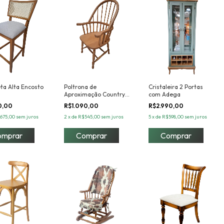
ta Alta Encosto
Poltrona de
Cristaleira 2 Portas
Aproximação Country
com Adega
com braço
0,00
R$1.090,00
R$2.990,00
675,00
sem juros
2
x
de
R$545,00
sem juros
5
x
de
R$598,00
sem juros
Comprar