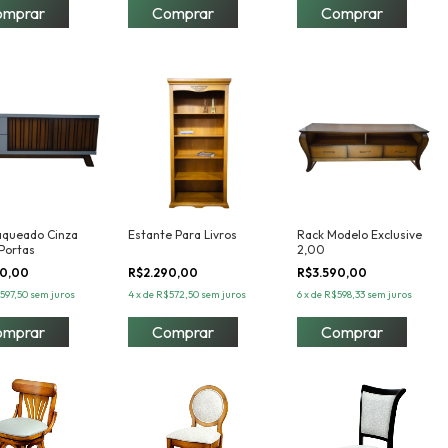
aqueado Cinza
Estante Para Livros
Rack Modelo Exclusive
Portas
2,00
90,00
R$2.290,00
R$3.590,00
597,50
sem juros
4
x
de
R$572,50
sem juros
6
x
de
R$598,33
sem juros
omprar
Comprar