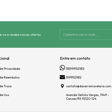
e-se e receba nossas ofertas.
cional
Entre em contato
 de Privacidade
5551991521812
a de Reembolso
51991521812
 de Troca
contato@daserramovelaria.com.
de Uso
Avenida Getúlio Vargas, 1949 -
Canoas/RS 92120-124