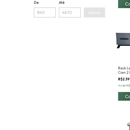
De
Até
Aplicar
Rack L
Com 2 
R$2.3
4
x
de
R$
C