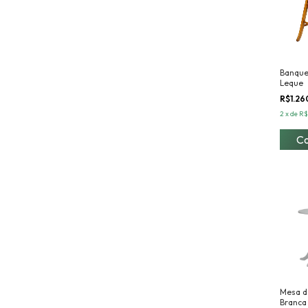
Banquet
Leque
R$1.2
2
x
de
R$
Mesa d
Branca