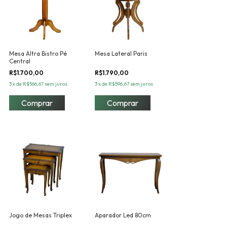
Mesa Altra Bistro Pé
Mesa Lateral Paris
Central
R$1.700,00
R$1.790,00
3
x
de
R$566,67
sem juros
3
x
de
R$596,67
sem juros
Jogo de Mesas Triplex
Aparador Led 80cm