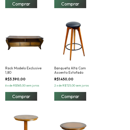
Comprar
Rack Modelo Exclusive
Banqueta Alta Com
1,80
Assento Estofado
R$3.390,00
R$1.450,00
6
x
de
R$565,00
sem juros
2
x
de
R$725,00
sem juros